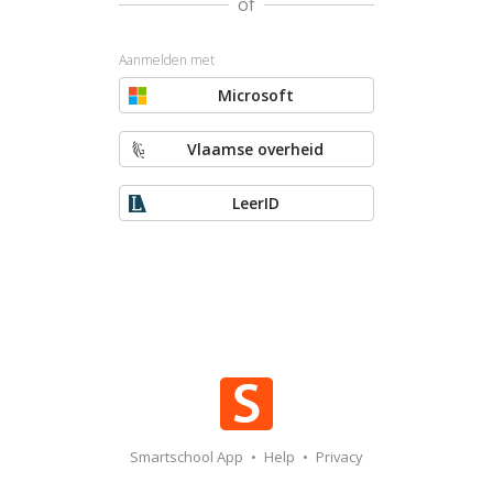
of
Aanmelden met
Microsoft
Vlaamse overheid
LeerID
Smartschool App
•
Help
•
Privacy